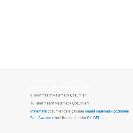
bodrum nakliyat
Paça eşya nakliyat
9. sınıf maarif Matematik Çözümleri
10.
sınıf maarif Matematik Çözümleri
Matematik
çözümler ders çalışma
maarif matematik çözümleri
Font Awesome
font licensed under
SIL OFL 1.1
.