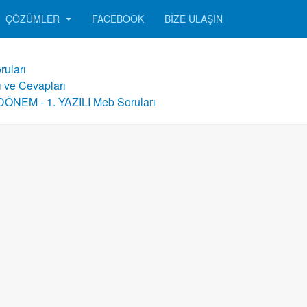
ÇÖZÜMLER
FACEBOOK
BIZE ULAŞIN
ruları
ı ve Cevapları
DÖNEM - 1. YAZILI Meb Soruları