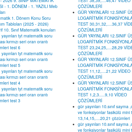
- 2026 9. SINIF MATEMATİK
TEST 38,39,....46,47 VİDEO
I - 1. DÖNEM - 1. YAZILI Meb
ÇÖZÜMLERİ
arı
GÜR YAYINLARI 12.SINIF Ü
matik 1. Dönem Konu Soru
LOGARİTMİK FONKSİYONLA
lım Tabloları (2025 - 2026)
TEST 30,31,32,....36,37 Vİ
if 10. Sınıf Matematik konuları
ÇÖZÜMLERİ
 yayınları tyt matematik soru
GÜR YAYINLARI 12.SINIF Ü
sı kırmızı seri oran orantı
LOGARİTMİK FONKSİYONLA
mleri test 6
TEST 23,24,25,....28,29 Vİ
 yayınları tyt matematik soru
ÇÖZÜMLERİ
sı kırmızı seri oran orantı
GÜR YAYINLARI 12.SINIF Ü
mleri test 5
LOGARİTMİK FONKSİYONLA
 yayınları tyt matematik soru
TEST 11,12,....21,22 VİDEO
sı kırmızı seri oran orantı
ÇÖZÜMLERİ
mleri test 4
GÜR YAYINLARI 12.SINIF Ü
 yayınları tyt matematik soru
LOGARİTMİK FONKSİYONLA
sı kırmızı seri oran orantı
TEST 1,2,3.....9,10 VİDEO
mleri test 3
ÇÖZÜMLERİ
gür yayınları 10.sınıf sayma ,o
ve fonksiyonlar fasikülü mini 
13,14,15,....20,21 çözümleri
gür yayınları 10.sınıf sayma ,o
ve fonksiyonlar fasikülü mini 