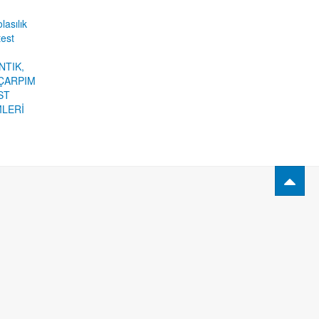
lasılık
test
NTIK,
ÇARPIM
ST
MLERİ