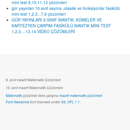
mini test 9,10,11,12 çözümleri
gür yayınları 10.sınıf sayma ,olasılık ve fonksiyonlar fasikülü
mini test 1,2,3...7,8 çözümleri
GÜR YAYINLARI 9.SINIF MANTIK, KÜMELER VE
KARTEZYEN ÇARPIM FASİKÜLÜ MANTIK MİNİ TEST
1,2,3....13,14 VİDEO ÇÖZÜMLERİ
bodrum nakliyat
Paça eşya nakliyat
9. sınıf maarif Matematik Çözümleri
10.
sınıf maarif Matematik Çözümleri
Matematik
çözümler ders çalışma
maarif matematik çözümleri
Font Awesome
font licensed under
SIL OFL 1.1
.