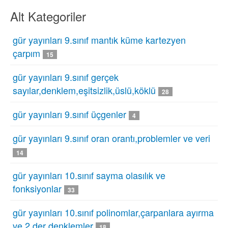
Alt Kategoriler
gür yayınları 9.sınıf mantık küme kartezyen
çarpım
15
gür yayınları 9.sınıf gerçek
sayılar,denklem,eşitsizlik,üslü,köklü
28
gür yayınları 9.sınıf üçgenler
4
gür yayınları 9.sınıf oran orantı,problemler ve veri
14
gür yayınları 10.sınıf sayma olasılık ve
fonksiyonlar
33
gür yayınları 10.sınıf polinomlar,çarpanlara ayırma
ve 2.der denklemler
18