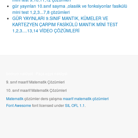
gür yayınları 10.sınıf sayma ,olasılık ve fonksiyonlar fasikülü
mini test 1,2,3...7,8 çözümleri
GÜR YAYINLARI 9.SINIF MANTIK, KÜMELER VE
KARTEZYEN ÇARPIM FASİKÜLÜ MANTIK MİNİ TEST
1,2,3....13,14 VİDEO ÇÖZÜMLERİ
bodrum nakliyat
Paça eşya nakliyat
9. sınıf maarif Matematik Çözümleri
10.
sınıf maarif Matematik Çözümleri
Matematik
çözümler ders çalışma
maarif matematik çözümleri
Font Awesome
font licensed under
SIL OFL 1.1
.