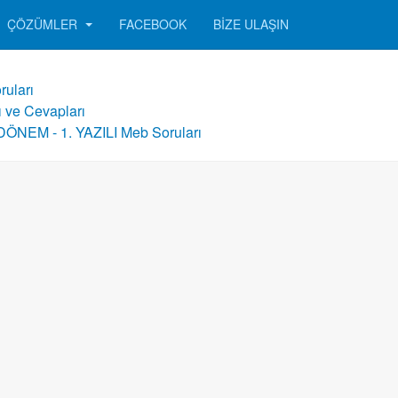
ÇÖZÜMLER
FACEBOOK
BIZE ULAŞIN
ruları
ı ve Cevapları
DÖNEM - 1. YAZILI Meb Soruları