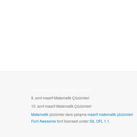
bodrum nakliyat
Paça eşya nakliyat
9. sınıf maarif Matematik Çözümleri
10.
sınıf maarif Matematik Çözümleri
Matematik
çözümler ders çalışma
maarif matematik çözümleri
Font Awesome
font licensed under
SIL OFL 1.1
.