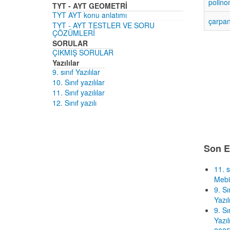
polino
TYT - AYT GEOMETRİ
TYT AYT konu anlatımı
çarpan
TYT - AYT TESTLER VE SORU
ÇÖZÜMLERİ
SORULAR
ÇIKMIŞ SORULAR
Yazılılar
9. sınıf Yazılılar
10. Sınıf yazılılar
11. Sınıf yazılılar
12. Sınıf yazılı
Son E
11. s
Mebi
9. S
Yazıl
9. S
Yazıl