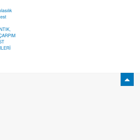
lasılık
test
NTIK,
ÇARPIM
ST
MLERİ