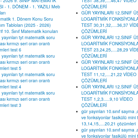
- 2026 9. SINIF MATEMATİK
TEST 38,39,....46,47 VİDEO
I - 1. DÖNEM - 1. YAZILI Meb
ÇÖZÜMLERİ
arı
GÜR YAYINLARI 12.SINIF Ü
matik 1. Dönem Konu Soru
LOGARİTMİK FONKSİYONLA
lım Tabloları (2025 - 2026)
TEST 30,31,32,....36,37 Vİ
if 10. Sınıf Matematik konuları
ÇÖZÜMLERİ
 yayınları tyt matematik soru
GÜR YAYINLARI 12.SINIF Ü
sı kırmızı seri oran orantı
LOGARİTMİK FONKSİYONLA
mleri test 6
TEST 23,24,25,....28,29 Vİ
 yayınları tyt matematik soru
ÇÖZÜMLERİ
sı kırmızı seri oran orantı
GÜR YAYINLARI 12.SINIF Ü
mleri test 5
LOGARİTMİK FONKSİYONLA
 yayınları tyt matematik soru
TEST 11,12,....21,22 VİDEO
sı kırmızı seri oran orantı
ÇÖZÜMLERİ
mleri test 4
GÜR YAYINLARI 12.SINIF Ü
 yayınları tyt matematik soru
LOGARİTMİK FONKSİYONLA
sı kırmızı seri oran orantı
TEST 1,2,3.....9,10 VİDEO
mleri test 3
ÇÖZÜMLERİ
gür yayınları 10.sınıf sayma ,o
ve fonksiyonlar fasikülü mini 
13,14,15,....20,21 çözümleri
gür yayınları 10.sınıf sayma ,o
ve fonksiyonlar fasikülü mini 